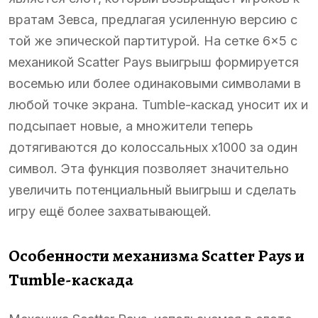
вратам Зевса, предлагая усиленную версию с
той же эпической партитурой. На сетке 6×5 с
механикой Scatter Pays выигрыш формируется
восемью или более одинаковыми символами в
любой точке экрана. Tumble-каскад уносит их и
подсыпает новые, а множители теперь
дотягиваются до колоссальных x1000 за один
символ. Эта функция позволяет значительно
увеличить потенциальный выигрыш и сделать
игру ещё более захватывающей.
Особенности механизма Scatter Pays и
Tumble-каскада