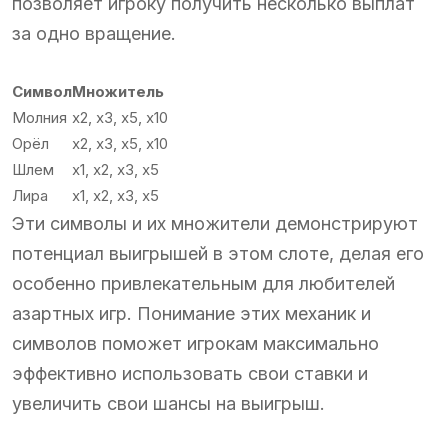
позволяет игроку получить несколько выплат
за одно вращение.
Символ
Множитель
Молния
x2, x3, x5, x10
Орёл
x2, x3, x5, x10
Шлем
x1, x2, x3, x5
Лира
x1, x2, x3, x5
Эти символы и их множители демонстрируют
потенциал выигрышей в этом слоте, делая его
особенно привлекательным для любителей
азартных игр. Понимание этих механик и
символов поможет игрокам максимально
эффективно использовать свои ставки и
увеличить свои шансы на выигрыш.