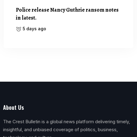
Police release Nancy Guthrie ransom notes
in latest.
5 days ago
About Us
The Crest Bulletin is a global news platform delivering timely,
insightful, and unbiased coverage of politics, business,