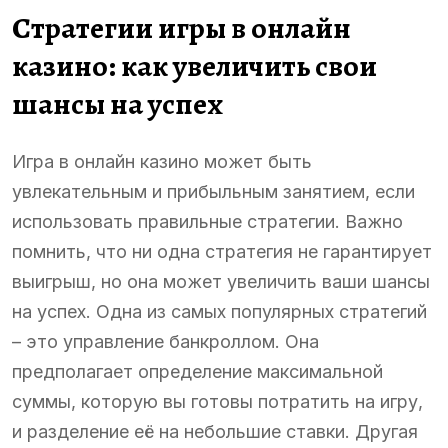
Стратегии игры в онлайн
казино: как увеличить свои
шансы на успех
Игра в онлайн казино может быть
увлекательным и прибыльным занятием, если
использовать правильные стратегии. Важно
помнить, что ни одна стратегия не гарантирует
выигрыш, но она может увеличить ваши шансы
на успех. Одна из самых популярных стратегий
– это управление банкроллом. Она
предполагает определение максимальной
суммы, которую вы готовы потратить на игру,
и разделение её на небольшие ставки. Другая