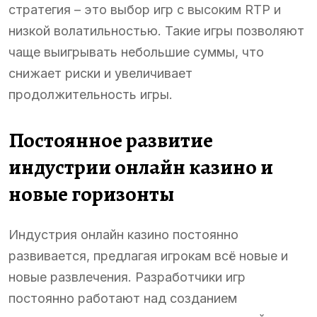
стратегия – это выбор игр с высоким RTP и
низкой волатильностью. Такие игры позволяют
чаще выигрывать небольшие суммы, что
снижает риски и увеличивает
продолжительность игры.
Постоянное развитие
индустрии онлайн казино и
новые горизонты
Индустрия онлайн казино постоянно
развивается, предлагая игрокам всё новые и
новые развлечения. Разработчики игр
постоянно работают над созданием