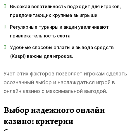
Высокая волатильность подходит для игроков,
предпочитающих крупные выигрыши.
Регулярные турниры и акции увеличивают
привлекательность слота.
Удобные способы оплаты и вывода средств
(Kaspi) важны для игроков.
Учет этих факторов позволяет игрокам сделать
осознанный выбор и наслаждаться игрой в
онлайн казино с максимальной выгодой.
Выбор надежного онлайн
казино: критерии