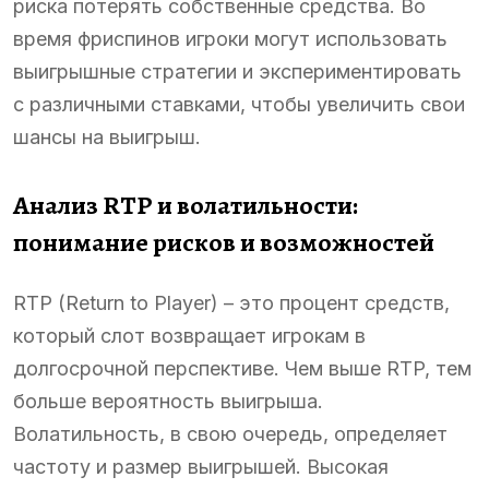
риска потерять собственные средства. Во
время фриспинов игроки могут использовать
выигрышные стратегии и экспериментировать
с различными ставками, чтобы увеличить свои
шансы на выигрыш.
Анализ RTP и волатильности:
понимание рисков и возможностей
RTP (Return to Player) – это процент средств,
который слот возвращает игрокам в
долгосрочной перспективе. Чем выше RTP, тем
больше вероятность выигрыша.
Волатильность, в свою очередь, определяет
частоту и размер выигрышей. Высокая