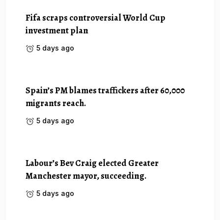
Fifa scraps controversial World Cup
investment plan
5 days ago
Spain’s PM blames traffickers after 60,000
migrants reach.
5 days ago
Labour’s Bev Craig elected Greater
Manchester mayor, succeeding.
5 days ago