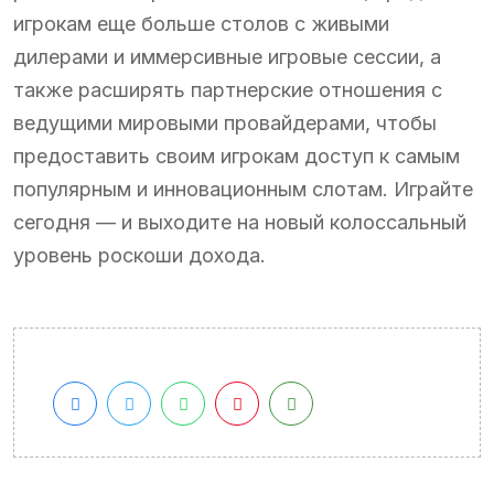
игрокам еще больше столов с живыми
дилерами и иммерсивные игровые сессии, а
также расширять партнерские отношения с
ведущими мировыми провайдерами, чтобы
предоставить своим игрокам доступ к самым
популярным и инновационным слотам. Играйте
сегодня — и выходите на новый колоссальный
уровень роскоши дохода.