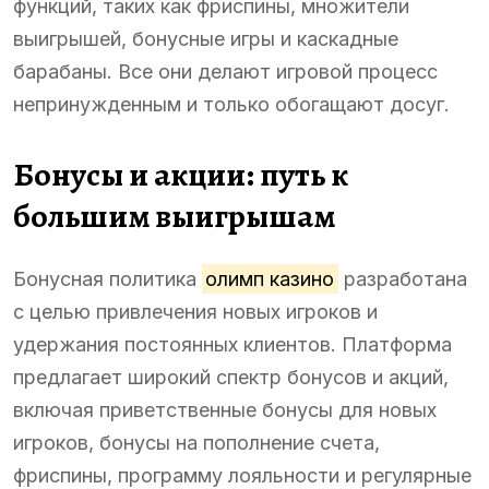
функций, таких как фриспины, множители
выигрышей, бонусные игры и каскадные
барабаны. Все они делают игровой процесс
непринужденным и только обогащают досуг.
Бонусы и акции: путь к
большим выигрышам
Бонусная политика
олимп казино
разработана
с целью привлечения новых игроков и
удержания постоянных клиентов. Платформа
предлагает широкий спектр бонусов и акций,
включая приветственные бонусы для новых
игроков, бонусы на пополнение счета,
фриспины, программу лояльности и регулярные