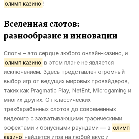
олимп казино
!
Вселенная слотов:
разнообразие и инновации
Слоты – это сердце любого онлайн-казино, и
олимп казино
в этом плане не является
исключением. Здесь представлен огромный
выбор игр от ведущих мировых провайдеров,
таких как Pragmatic Play, NetEnt, Microgaming и
многих других. От классических
трехбарабанных слотов до современных
видеоигр с захватывающими графическими
эффектами и бонусными раундами — в
олимп
казино
найдется игра на любой вкус и