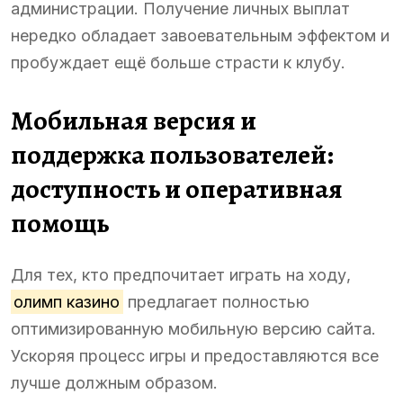
администрации. Получение личных выплат
нередко обладает завоевательным эффектом и
пробуждает ещё больше страсти к клубу.
Мобильная версия и
поддержка пользователей:
доступность и оперативная
помощь
Для тех, кто предпочитает играть на ходу,
олимп казино
предлагает полностью
оптимизированную мобильную версию сайта.
Ускоряя процесс игры и предоставляются все
лучше должным образом.