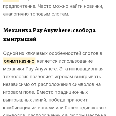
предпочтение. Часто можно найти новинки,
аналогично топовым слотам.
Механика Pay Anywhere: свобода
выигрышей
Одной из ключевых особенностей слотов в
олимп казино
является использование
механики Pay Anywhere. Эта инновационная
технология позволяет игрокам выигрывать
независимо от расположения символов на
игровом поле. Вместо традиционных
выигрышных линий, победа приносит
комбинация из восьми или более одинаковых
символов, расположенных в любом месте на