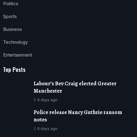
Politics
Sports
Business
Technology
Entertainment
Top Posts
Labour’s Bev Craig elected Greater
Manchester
6 days ago
Police release Nancy Guthrie ransom
notes
6 days ago