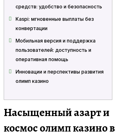
средств: удобство и безопасность
Kaspi: мгновенные выплаты без
конвертации
Мобильная версия и поддержка
пользователей: доступность и
оперативная помощь
Инновации и перспективы развития
олимп казино
Насыщенный азарт и
космос олимп казино в