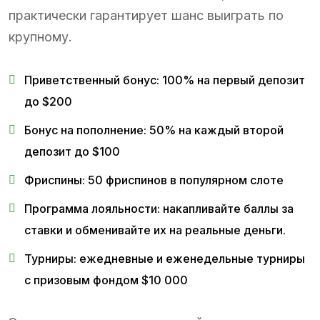
практически гарантирует шанс выиграть по
крупному.
Приветственный бонус: 100% на первый депозит
до $200
Бонус на пополнение: 50% на каждый второй
депозит до $100
Фриспины: 50 фриспинов в популярном слоте
Программа лояльности: накапливайте баллы за
ставки и обменивайте их на реальные деньги.
Турниры: ежедневные и еженедельные турниры
с призовым фондом $10 000