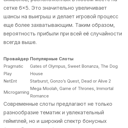
сетке 6×5. Это значительно увеличивает
шансы на выигрыш и делает игровой процесс
еще более захватывающим. Таким образом,
вероятность прибыли при всей её случайности
всегда выше.
Провайдер
Популярные Слоты
Pragmatic
Gates of Olympus, Sweet Bonanza, The Dog
Play
House
NetEnt
Starburst, Gonzo’s Quest, Dead or Alive 2
Mega Moolah, Game of Thrones, Immortal
Microgaming
Romance
Современные слоты предлагают не только
разнообразие тематик и увлекательный
геймплей, но и широкий спектр бонусных