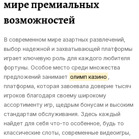
мире премиальных
возможностей
В современном мире азартных развлечений,
выбор надежной и захватывающей платформы
играет ключевую роль для каждого любителя
фортуны. Особое место среди множества
предложений занимает
олимп казино
,
платформа, которая завоевала доверие тысяч
игроков благодаря своему широкому
ассортименту игр, щедрым бонусам и высоким
стандартам обслуживания. Здесь каждый
найдет для себя что-то особенное, будь то
классические слоты, современные видеоигры,