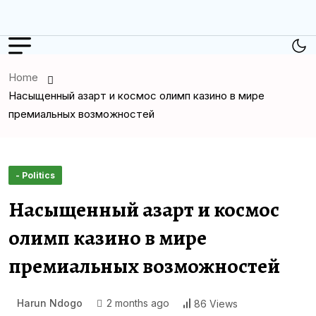
Home
Насыщенный азарт и космос олимп казино в мире
премиальных возможностей
- Politics
Насыщенный азарт и космос
олимп казино в мире
премиальных возможностей
Harun Ndogo
2 months ago
86 Views