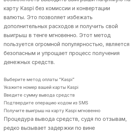
карту Kaspi без комиссии и конвертации
валюты. Это позволяет избежать
дополнительных расходов и получить свой
выигрыш в тенге мгновенно. Этот метод
пользуется огромной популярностью, является
безопасным и упрощает процесс получения
денежных средств.
Выберите метод оплаты “Kaspi”
Укажите номер вашей карты Kaspi
Введите сумму вывода средств
Подтвердите операцию кодом из SMS
Получите выигрыш на карту Kaspi мгновенно
Процедура вывода средств, судя по отзывам,
редко вызывает задержки по вине