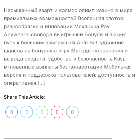
Насыщенный азарт и космос олимп казино в мире
премиальных возможностей Вселенная слотов:
разнообразие и инновации Механика Pay
Anywhere: свобода выигрышей Бонусы и акции:
путь к большим выигрышам Ante Bet: удвоение
шансов на бонусную игру Методы пополнения и
вывода средств: удобство и безопасность Kaspi:
мгновенные выплаты без конвертации Мобильная
версия и поддержка пользователей: доступность и
оперативная […]
Share This Article: