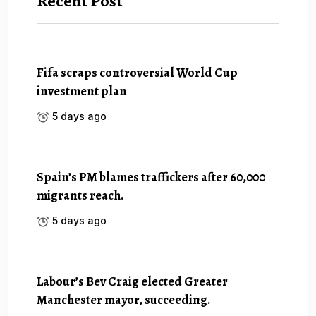
Recent Post
Fifa scraps controversial World Cup
investment plan
5 days ago
Spain’s PM blames traffickers after 60,000
migrants reach.
5 days ago
Labour’s Bev Craig elected Greater
Manchester mayor, succeeding.