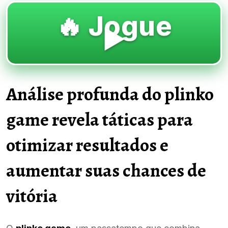
🔥 Jogue
▶️
Análise profunda do plinko
game revela táticas para
otimizar resultados e
aumentar suas chances de
vitória