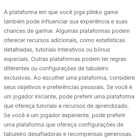
A plataforma em que você joga plinko game
também pode influenciar sua experiência e suas
chances de ganhar. Algumas plataformas podem
oferecer recursos adicionais, como estatísticas
detalhadas, tutoriais interativos ou bônus
especiais. Outras plataformas podem ter regras
diferentes ou configurações de tabuleiro
exclusivas. Ao escolher uma plataforma, considere
seus objetivos e preferências pessoais. Se você é
um jogador iniciante, pode preferir uma plataforma
que ofereça tutoriais e recursos de aprendizado.
Se você é um jogador experiente, pode preferir
uma plataforma que ofereça configurações de
tabuleiro desafiadoras e recompensas generosas.