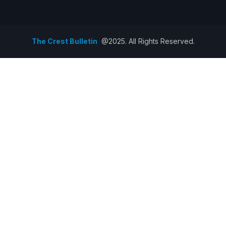
The Crest Bulletin
@2025. All Rights Reserved.