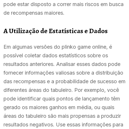
pode estar disposto a correr mais riscos em busca
de recompensas maiores.
A Utilização de Estatísticas e Dados
Em algumas versões do plinko game online, é
possível coletar dados estatísticos sobre os
resultados anteriores. Analisar esses dados pode
fornecer informações valiosas sobre a distribuição
das recompensas e a probabilidade de sucesso em
diferentes áreas do tabuleiro. Por exemplo, você
pode identificar quais pontos de lançamento têm
gerado os maiores ganhos em média, ou quais
áreas do tabuleiro são mais propensas a produzir
resultados negativos. Use essas informações para