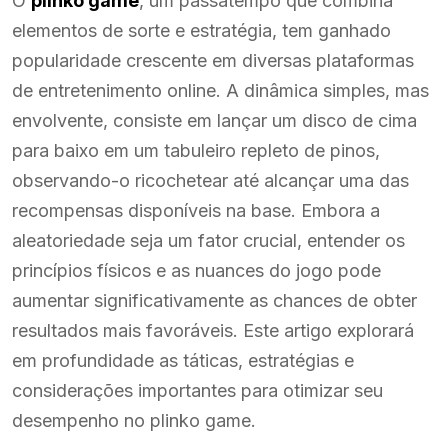
O
plinko game
, um passatempo que combina
elementos de sorte e estratégia, tem ganhado
popularidade crescente em diversas plataformas
de entretenimento online. A dinâmica simples, mas
envolvente, consiste em lançar um disco de cima
para baixo em um tabuleiro repleto de pinos,
observando-o ricochetear até alcançar uma das
recompensas disponíveis na base. Embora a
aleatoriedade seja um fator crucial, entender os
princípios físicos e as nuances do jogo pode
aumentar significativamente as chances de obter
resultados mais favoráveis. Este artigo explorará
em profundidade as táticas, estratégias e
considerações importantes para otimizar seu
desempenho no plinko game.