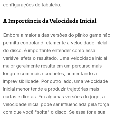
configurações de tabuleiro.
A Importância da Velocidade Inicial
Embora a maioria das versões do plinko game não
permita controlar diretamente a velocidade inicial
do disco, é importante entender como essa
variável afeta o resultado. Uma velocidade inicial
maior geralmente resulta em um percurso mais
longo e com mais ricochetes, aumentando a
imprevisibilidade. Por outro lado, uma velocidade
inicial menor tende a produzir trajetórias mais
curtas e diretas. Em algumas versões do jogo, a
velocidade inicial pode ser influenciada pela força
com que você "solta" o disco. Se essa for a sua