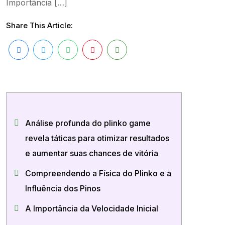
Importância […]
Share This Article:
Análise profunda do plinko game
revela táticas para otimizar resultados
e aumentar suas chances de vitória
Compreendendo a Física do Plinko e a
Influência dos Pinos
A Importância da Velocidade Inicial