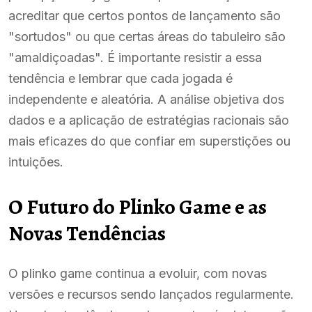
acreditar que certos pontos de lançamento são
"sortudos" ou que certas áreas do tabuleiro são
"amaldiçoadas". É importante resistir a essa
tendência e lembrar que cada jogada é
independente e aleatória. A análise objetiva dos
dados e a aplicação de estratégias racionais são
mais eficazes do que confiar em superstições ou
intuições.
O Futuro do Plinko Game e as
Novas Tendências
O plinko game continua a evoluir, com novas
versões e recursos sendo lançados regularmente.