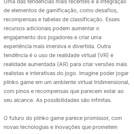
Uma das tendências mais recentes é a integração
de elementos de gamificação, como desafios,
recompensas e tabelas de classificação. Esses
recursos adicionais podem aumentar o
engajamento dos jogadores e criar uma
experiência mais imersiva e divertida. Outra
tendência é o uso de realidade virtual (VR) e
realidade aumentada (AR) para criar versões mais
realistas e interativas do jogo. Imagine poder jogar
plinko game em um ambiente virtual tridimensional,
com pinos e recompensas que parecem estar ao
seu alcance. As possibilidades são infinitas.
O futuro do plinko game parece promissor, com
novas tecnologias e inovações que prometem