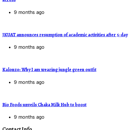
9 months ago
JKUAT announces resumption of academic activities after 5-day
9 months ago
Kalonzo: Why I am wearing jungle green outfit
9 months ago
Bio Foods unveils Chaka Milk Hub to boost
9 months ago
Contact Info