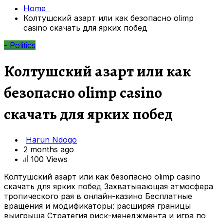
Home
Колтушский азарт или как безопасно olimp
casino скачать для ярких побед
- Politics
Колтушский азарт или как
безопасно olimp casino
скачать для ярких побед
Harun Ndogo
2 months ago
100 Views
Колтушский азарт или как безопасно olimp casino
скачать для ярких побед Захватывающая атмосфера
тропического рая в онлайн-казино Бесплатные
вращения и модификаторы: расширяя границы
выигрыша Стратегия риск-менеджмента и игра по