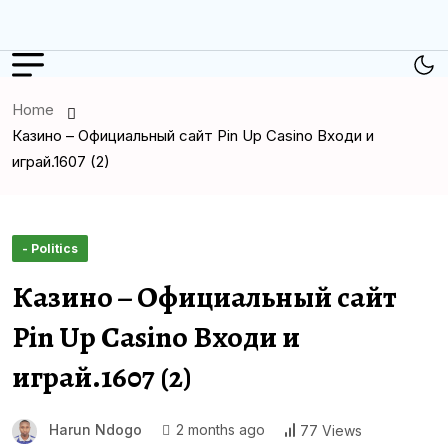
Home
Казино – Официальный сайт Pin Up Casino Входи и
играй.1607 (2)
- Politics
Казино – Официальный сайт
Pin Up Casino Входи и
играй.1607 (2)
Harun Ndogo
2 months ago
77 Views