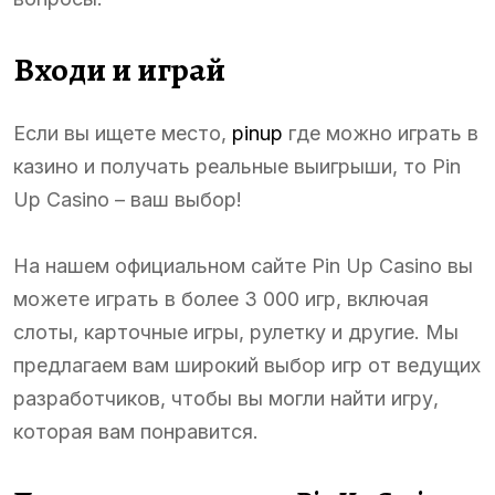
Входи и играй
Если вы ищете место,
pinup
где можно играть в
казино и получать реальные выигрыши, то Pin
Up Casino – ваш выбор!
На нашем официальном сайте Pin Up Casino вы
можете играть в более 3 000 игр, включая
слоты, карточные игры, рулетку и другие. Мы
предлагаем вам широкий выбор игр от ведущих
разработчиков, чтобы вы могли найти игру,
которая вам понравится.