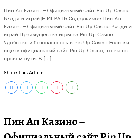
Пин Ап Казино – Официальный сайт Pin Up Casino |
Входи и играй ▶️ ИГРАТЬ Содержимое Пин Ап
Казино – Официальный сайт Pin Up Casino Входи и
играй Преимущества игры на Pin Up Casino
Удобство и безопасность в Pin Up Casino Если вы
ищете официальный сайт Pin Up Casino, то вы на
правом пути. В […]
Share This Article:
Пин Ап Казино –
Официальный сайт Pin Up