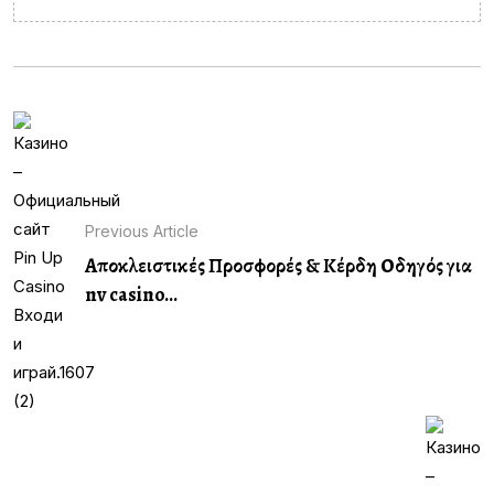
Previous Article
Αποκλειστικές Προσφορές & Κέρδη Οδηγός για
nv casino...