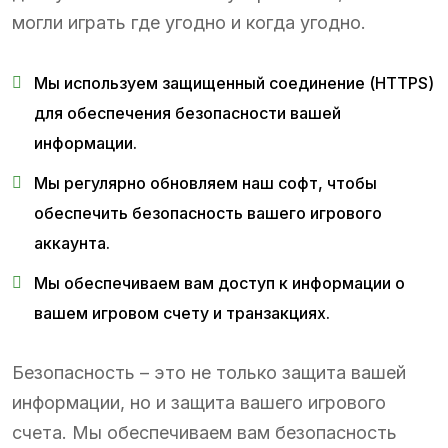
могли играть где угодно и когда угодно.
Мы используем защищенный соединение (HTTPS)
для обеспечения безопасности вашей
информации.
Мы регулярно обновляем наш софт, чтобы
обеспечить безопасность вашего игрового
аккаунта.
Мы обеспечиваем вам доступ к информации о
вашем игровом счету и транзакциях.
Безопасность – это не только защита вашей
информации, но и защита вашего игрового
счета. Мы обеспечиваем вам безопасность