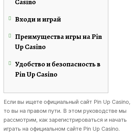
Casino
Входи и играй
Преимущества игры на Pin
Up Casino
Удобство и безопасность в
Pin Up Casino
Если вы ищете официальный сайт Pin Up Casino,
то вы на правом пути. В этом руководстве мы
рассмотрим, как зарегистрироваться и начать
играть на официальном сайте Pin Up Casino.