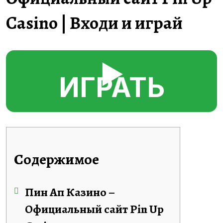
Casino | Входи и играй
▶️
ИГРАТЬ
Содержимое
Пин Ап Казино –
Официальный сайт Pin Up