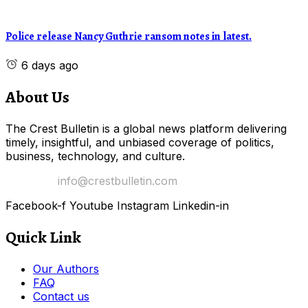
Police release Nancy Guthrie ransom notes in latest.
6 days ago
About Us
The Crest Bulletin is a global news platform delivering
timely, insightful, and unbiased coverage of politics,
business, technology, and culture.
Email Us:
info@crestbulletin.com
Facebook-f
Youtube
Instagram
Linkedin-in
Quick Link
Our Authors
FAQ
Contact us