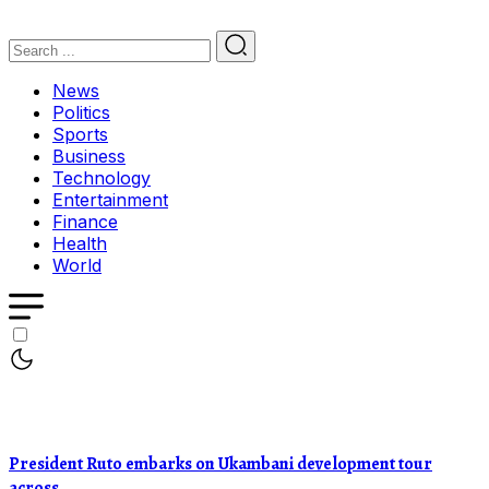
News
Politics
Sports
Business
Technology
Entertainment
Finance
Health
World
President Ruto embarks on Ukambani development tour
across