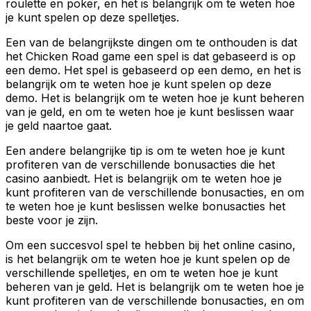
roulette en poker, en het is belangrijk om te weten hoe
je kunt spelen op deze spelletjes.
Een van de belangrijkste dingen om te onthouden is dat
het Chicken Road game een spel is dat gebaseerd is op
een demo. Het spel is gebaseerd op een demo, en het is
belangrijk om te weten hoe je kunt spelen op deze
demo. Het is belangrijk om te weten hoe je kunt beheren
van je geld, en om te weten hoe je kunt beslissen waar
je geld naartoe gaat.
Een andere belangrijke tip is om te weten hoe je kunt
profiteren van de verschillende bonusacties die het
casino aanbiedt. Het is belangrijk om te weten hoe je
kunt profiteren van de verschillende bonusacties, en om
te weten hoe je kunt beslissen welke bonusacties het
beste voor je zijn.
Om een succesvol spel te hebben bij het online casino,
is het belangrijk om te weten hoe je kunt spelen op de
verschillende spelletjes, en om te weten hoe je kunt
beheren van je geld. Het is belangrijk om te weten hoe je
kunt profiteren van de verschillende bonusacties, en om