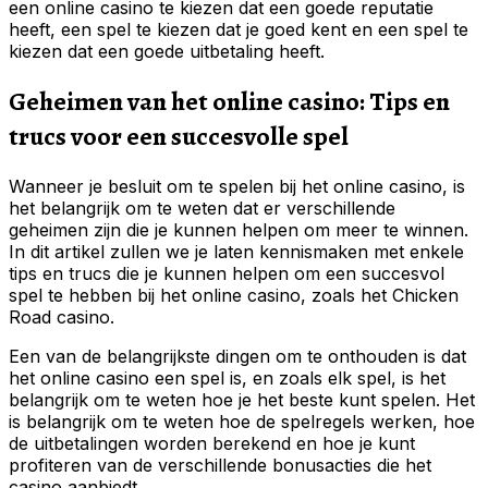
een online casino te kiezen dat een goede reputatie
heeft, een spel te kiezen dat je goed kent en een spel te
kiezen dat een goede uitbetaling heeft.
Geheimen van het online casino: Tips en
trucs voor een succesvolle spel
Wanneer je besluit om te spelen bij het online casino, is
het belangrijk om te weten dat er verschillende
geheimen zijn die je kunnen helpen om meer te winnen.
In dit artikel zullen we je laten kennismaken met enkele
tips en trucs die je kunnen helpen om een succesvol
spel te hebben bij het online casino, zoals het Chicken
Road casino.
Een van de belangrijkste dingen om te onthouden is dat
het online casino een spel is, en zoals elk spel, is het
belangrijk om te weten hoe je het beste kunt spelen. Het
is belangrijk om te weten hoe de spelregels werken, hoe
de uitbetalingen worden berekend en hoe je kunt
profiteren van de verschillende bonusacties die het
casino aanbiedt.