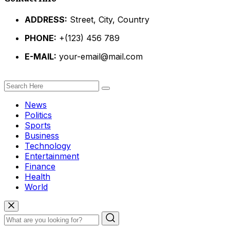
ADDRESS:
Street, City, Country
PHONE:
+(123) 456 789
E-MAIL:
your-email@mail.com
News
Politics
Sports
Business
Technology
Entertainment
Finance
Health
World