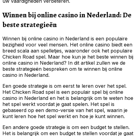
uw vaardigheden verbeteren.
Winnen bij online casino in Nederland: De
beste strategieën
Winnen bij online casino in Nederland is een populaire
bezigheid voor veel mensen. Het online casino biedt een
breed scala aan spelletjes, waaronder ook het populaire
Chicken Road spel. Maar hoe kun je het beste winnen bij
online casino in Nederland? In dit artikel zullen we de
beste strategieën bespreken om te winnen bij online
casino in Nederland.
Een goede strategie is om eerst te leren over het spel.
Het Chicken Road spel is een populair spel bij online
casino in Nederland en het is belangrijk om te weten hoe
het spel werkt voordat je gaat spelen. Het spel is
gebaseerd op een demo-versie van het spel, waarin je
kunt leren hoe het spel werkt en hoe je kunt winnen.
Een andere goede strategie is om een budget te stellen.
Het is belangrijk om een budget te stellen voordat je gaat