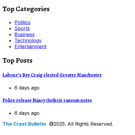
Top Categories
Politics
Sports
Business
Technology
Entertainment
Top Posts
Labour’s Bev Craig elected Greater Manchester
6 days ago
Police release Nancy Guthrie ransom notes
6 days ago
The Crest Bulletin
@2025. All Rights Reserved.