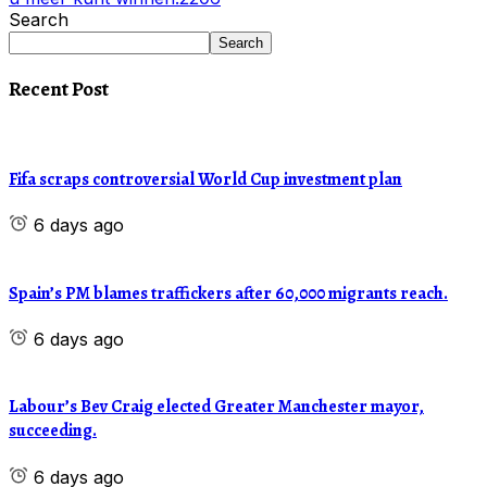
Search
Search
Recent Post
Fifa scraps controversial World Cup investment plan
6 days ago
Spain’s PM blames traffickers after 60,000 migrants reach.
6 days ago
Labour’s Bev Craig elected Greater Manchester mayor,
succeeding.
6 days ago