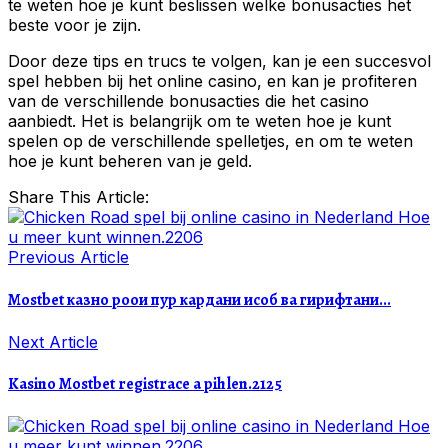
te weten hoe je kunt beslissen welke bonusacties het
beste voor je zijn.
Door deze tips en trucs te volgen, kan je een succesvol
spel hebben bij het online casino, en kan je profiteren
van de verschillende bonusacties die het casino
aanbiedt. Het is belangrijk om te weten hoe je kunt
spelen op de verschillende spelletjes, en om te weten
hoe je kunt beheren van je geld.
Share This Article:
Previous Article
Mostbet казно роои пур кардани исоб ва гирифтани...
Next Article
Kasino Mostbet registrace a pihlen.2125