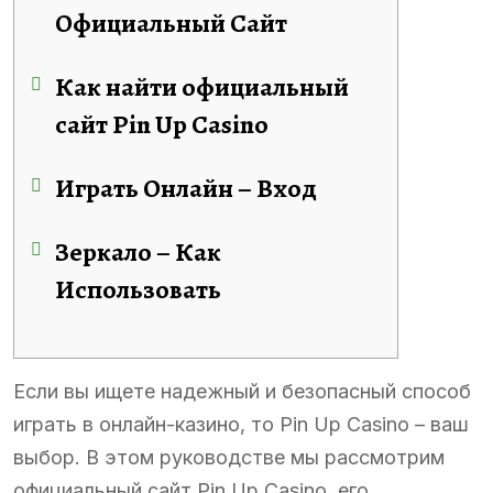
Официальный Сайт
Как найти официальный
сайт Pin Up Casino
Играть Онлайн – Вход
Зеркало – Как
Использовать
Если вы ищете надежный и безопасный способ
играть в онлайн-казино, то Pin Up Casino – ваш
выбор. В этом руководстве мы рассмотрим
официальный сайт Pin Up Casino, его