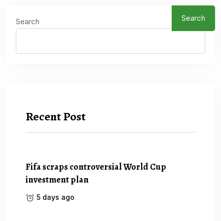
Search
Search
Recent Post
Fifa scraps controversial World Cup
investment plan
5 days ago