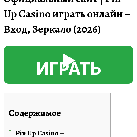
Up Casino играть онлайн –
Вход, Зеркало (2026)
▶️
ИГРАТЬ
Содержимое
Pin Up Casino –