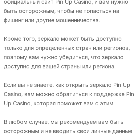
официальный сайт Pin Up Casino, и вам нужно
быть осторожным, чтобы не попасться на
фишинг или другие мошенничества.
Кроме того, зеркало может быть доступно
только для определенных стран или регионов,
поэтому вам нужно убедиться, что зеркало
доступно для вашей страны или региона.
Если вы не знаете, как открыть зеркало Pin Up
Casino, вам можно обратиться к поддержке Pin
Up Casino, которая поможет вам с этим.
В любом случае, мы рекомендуем вам быть
осторожным и не вводить свои личные данные