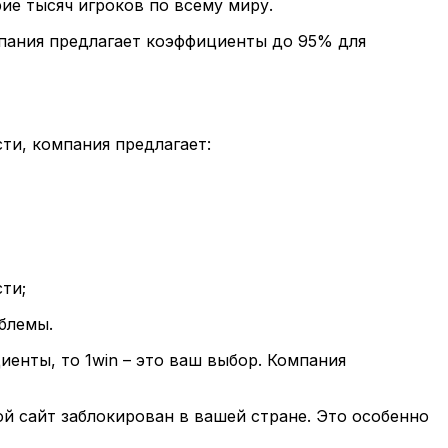
рие тысяч игроков по всему миру.
мпания предлагает коэффициенты до 95% для
ти, компания предлагает:
ти;
блемы.
енты, то 1win – это ваш выбор. Компания
ой сайт заблокирован в вашей стране. Это особенно