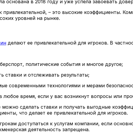
а основана в 2018 году и уже успела завоевать дове
ак привлекательной, – это высокие коэффициенты. Ко
соких уровней на рынке.
вин
делают ее привлекательной для игроков. В частнос
иберспорт, политические события и многое другое;
ть ставки и отслеживать результаты;
мые современными технологиями и мерами безопаснос
 любое время, если у вас возникнут вопросы или про
 можно сделать ставки и получать выгодные коэффици
иенты, что делает ее привлекательной для игроков.
игрокам доступаться к услугам компании, если основн
укмекерская деятельность запрещена.