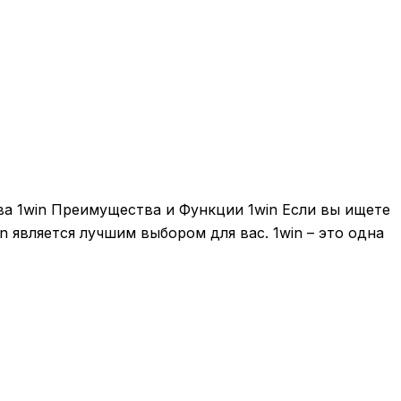
ва 1win Преимущества и Функции 1win Если вы ищете
n является лучшим выбором для вас. 1win – это одна