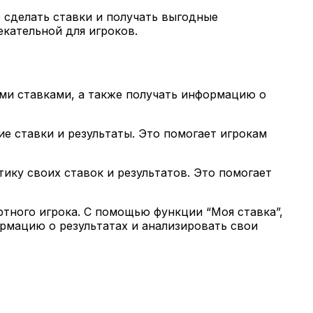
 сделать ставки и получать выгодные
кательной для игроков.
ими ставками, а также получать информацию о
е ставки и результаты. Это помогает игрокам
тику своих ставок и результатов. Это помогает
ртного игрока. С помощью функции “Моя ставка”,
ормацию о результатах и анализировать свои