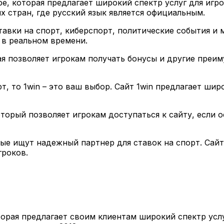
ре, которая предлагает широкий спектр услуг для игро
х стран, где русский язык является официальным.
авки на спорт, киберспорт, политические события и м
 в реальном времени.
я позволяет игрокам получать бонусы и другие преиму
, то 1win – это ваш выбор. Сайт 1win предлагает шир
оторый позволяет игрокам доступаться к сайту, если 
рые ищут надежный партнер для ставок на спорт. Сай
гроков.
торая предлагает своим клиентам широкий спектр услу