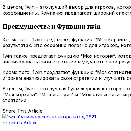
В целом, 1win – это лучший выбор для игроков, кот
коэффициенты. Компания предлагает широкий спектр 
Преимущества и Функции 1win
Кроме того, 1win предлагает функцию “Моя корзина”
результатах. Это особенно полезно для игроков, ко
1win также предлагает функцию “Моя история”, кото
анализировать свои стратегии и улучшать свои резу
Кроме того, 1win предлагает функцию “Моя статисти
игрокам анализировать свои стратегии и улучшать с
В целом, 1win – это лучшая букмекерская контора, 
“Моя корзина”, “Моя история” и “Моя статистика” и
стратегии.
Share This Article:
Previous Article