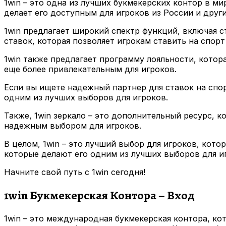
1win – это одна из лучших букмекерских контор в ми
делает его доступным для игроков из России и други
1win предлагает широкий спектр функций, включая ст
ставок, которая позволяет игрокам ставить на спорт
1win также предлагает программу лояльности, котора
еще более привлекательным для игроков.
Если вы ищете надежный партнер для ставок на спорт
одним из лучших выборов для игроков.
Также, 1win зеркало – это дополнительный ресурс, к
надежным выбором для игроков.
В целом, 1win – это лучший выбор для игроков, кото
которые делают его одним из лучших выборов для и
Начните свой путь с 1win сегодня!
1win Букмекерская Контора – Вход
1win – это международная букмекерская контора, ко