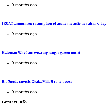
9 months ago
JKUAT announces resumption of academic activities after 5-day
9 months ago
Kalonzo: Why I am wearing jungle green outfit
9 months ago
Bio Foods unveils Chaka Milk Hub to boost
9 months ago
Contact Info