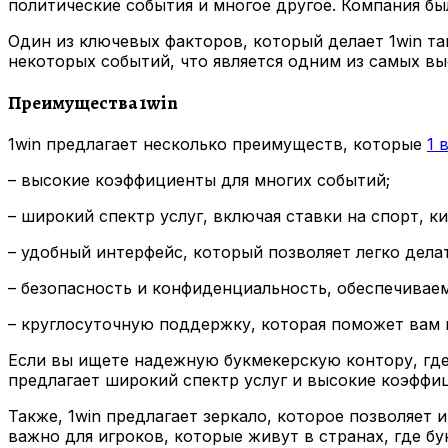
политические события и многое другое. Компания был
Один из ключевых факторов, который делает 1win т
некоторых событий, что является одним из самых вы
Преимущества 1win
1win предлагает несколько преимуществ, которые
1 
– высокие коэффициенты для многих событий;
– широкий спектр услуг, включая ставки на спорт, к
– удобный интерфейс, который позволяет легко дела
– безопасность и конфиденциальность, обеспечивае
– круглосуточную поддержку, которая поможет вам в
Если вы ищете надежную букмекерскую контору, где
предлагает широкий спектр услуг и высокие коэффиц
Также, 1win предлагает зеркало, которое позволяет 
важно для игроков, которые живут в странах, где б