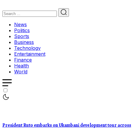
News
Politics
Sports
Business
Technology
Entertainment
Finance
Health
World
President Ruto embarks on Ukambani development tour across