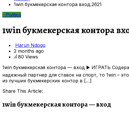
1win букмекерская контора вход.2621
- Politics
1win букмекерская контора вхо
Harun Ndogo
2 months ago
80 Views
1win букмекерская контора — вход ▶️ ИГРАТЬ Содер
надежный партнер для ставок на спорт, то 1win – эт
из лучших букмекерских контор в […]
Share This Article:
1win букмекерская контора — вход