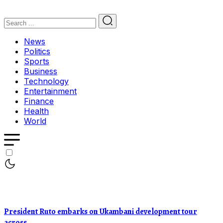
News
Politics
Sports
Business
Technology
Entertainment
Finance
Health
World
President Ruto embarks on Ukambani development tour
across