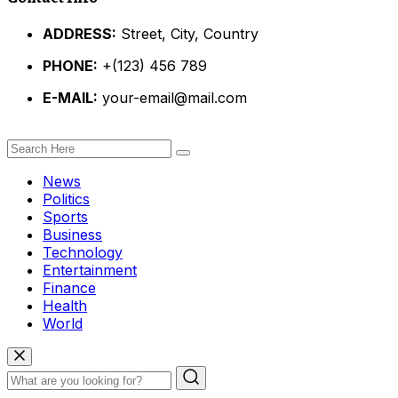
ADDRESS:
Street, City, Country
PHONE:
+(123) 456 789
E-MAIL:
your-email@mail.com
News
Politics
Sports
Business
Technology
Entertainment
Finance
Health
World