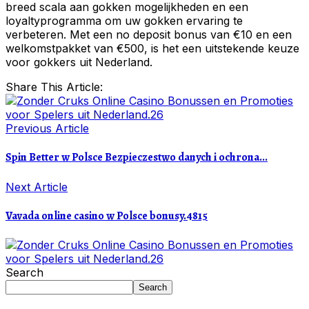
breed scala aan gokken mogelijkheden en een
loyaltyprogramma om uw gokken ervaring te
verbeteren. Met een no deposit bonus van €10 en een
welkomstpakket van €500, is het een uitstekende keuze
voor gokkers uit Nederland.
Share This Article:
Previous Article
Spin Better w Polsce Bezpieczestwo danych i ochrona...
Next Article
Vavada online casino w Polsce bonusy.4815
Search
Search