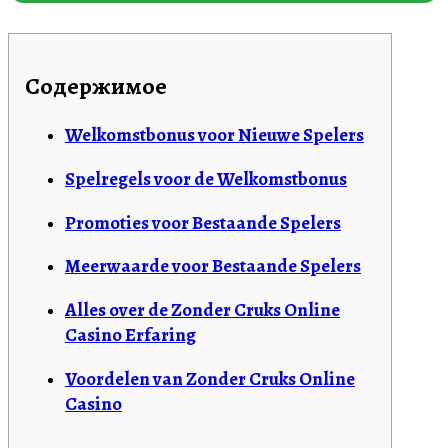
Содержимое
Welkomstbonus voor Nieuwe Spelers
Spelregels voor de Welkomstbonus
Promoties voor Bestaande Spelers
Meerwaarde voor Bestaande Spelers
Alles over de Zonder Cruks Online
Casino Erfaring
Voordelen van Zonder Cruks Online
Casino