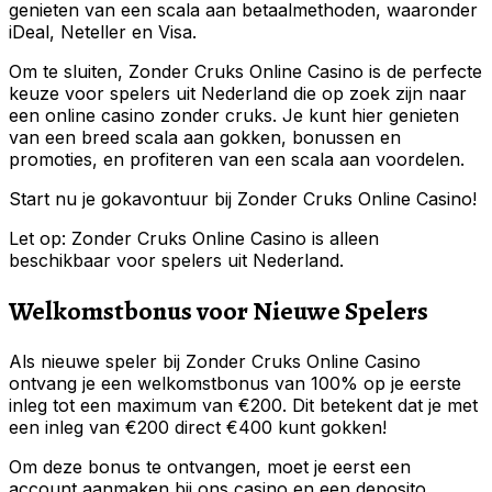
genieten van een scala aan betaalmethoden, waaronder
iDeal, Neteller en Visa.
Om te sluiten, Zonder Cruks Online Casino is de perfecte
keuze voor spelers uit Nederland die op zoek zijn naar
een online casino zonder cruks. Je kunt hier genieten
van een breed scala aan gokken, bonussen en
promoties, en profiteren van een scala aan voordelen.
Start nu je gokavontuur bij Zonder Cruks Online Casino!
Let op: Zonder Cruks Online Casino is alleen
beschikbaar voor spelers uit Nederland.
Welkomstbonus voor Nieuwe Spelers
Als nieuwe speler bij Zonder Cruks Online Casino
ontvang je een welkomstbonus van 100% op je eerste
inleg tot een maximum van €200. Dit betekent dat je met
een inleg van €200 direct €400 kunt gokken!
Om deze bonus te ontvangen, moet je eerst een
account aanmaken bij ons casino en een deposito