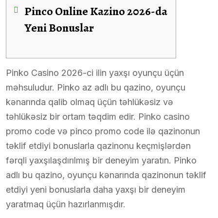
Pinco Online Kazino 2026-da
Yeni Bonuslar
Pinko Casino 2026-ci ilin yaxşı oyunçu üçün
məhsuludur. Pinko az adlı bu qazino, oyunçu
kənarında qalib olmaq üçün təhlükəsiz və
təhlükəsiz bir ortam təqdim edir. Pinko casino
promo code və pinco promo code ilə qazinonun
təklif etdiyi bonuslarla qazinonu keçmişlərdən
fərqli yaxşılaşdırılmış bir deneyim yaratın. Pinko
adlı bu qazino, oyunçu kənarında qazinonun təklif
etdiyi yeni bonuslarla daha yaxşı bir deneyim
yaratmaq üçün hazırlanmışdır.