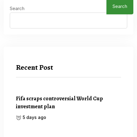
Search
Search
Recent Post
Fifa scraps controversial World Cup
investment plan
5 days ago