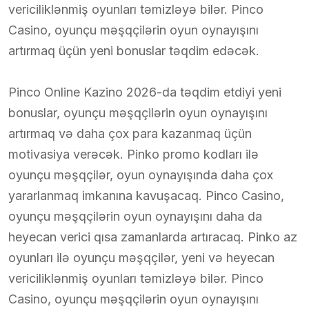
vericiliklənmiş oyunları təmizləyə bilər. Pinco
Casino, oyunçu məşqçilərin oyun oynayışını
artırmaq üçün yeni bonuslar təqdim edəcək.
Pinco Online Kazino 2026-da təqdim etdiyi yeni
bonuslar, oyunçu məşqçilərin oyun oynayışını
artırmaq və daha çox para kazanmaq üçün
motivasiya verəcək. Pinko promo kodları ilə
oyunçu məşqçilər, oyun oynayışında daha çox
yararlanmaq imkanına kavuşacaq. Pinco Casino,
oyunçu məşqçilərin oyun oynayışını daha da
heyecan verici qısa zamanlarda artıracaq. Pinko az
oyunları ilə oyunçu məşqçilər, yeni və heyecan
vericiliklənmiş oyunları təmizləyə bilər. Pinco
Casino, oyunçu məşqçilərin oyun oynayışını