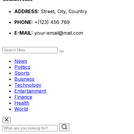
ADDRESS:
Street, City, Country
PHONE:
+(123) 456 789
E-MAIL:
your-email@mail.com
News
Politics
Sports
Business
Technology
Entertainment
Finance
Health
World