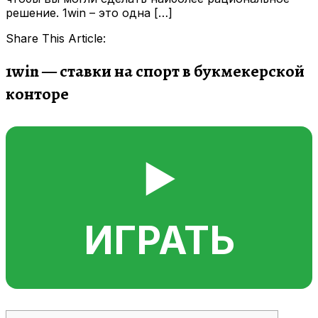
решение. 1win – это одна […]
Share This Article:
1win — ставки на спорт в букмекерской
конторе
▶️
ИГРАТЬ