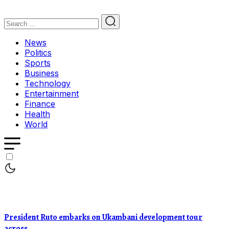
News
Politics
Sports
Business
Technology
Entertainment
Finance
Health
World
President Ruto embarks on Ukambani development tour
across