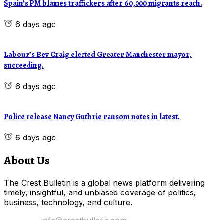
Spain’s PM blames traffickers after 60,000 migrants reach.
6 days ago
Labour’s Bev Craig elected Greater Manchester mayor,
succeeding.
6 days ago
Police release Nancy Guthrie ransom notes in latest.
6 days ago
About Us
The Crest Bulletin is a global news platform delivering
timely, insightful, and unbiased coverage of politics,
business, technology, and culture.