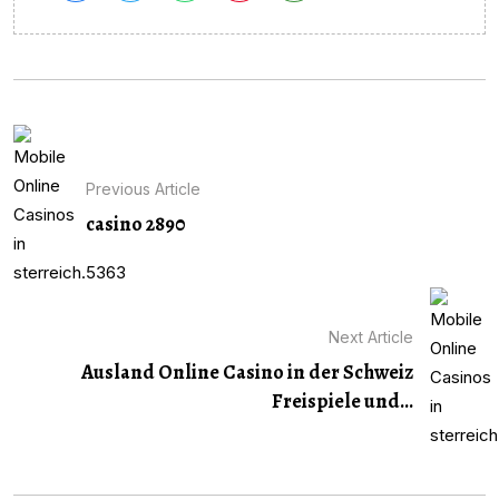
Previous Article
casino 2890
Next Article
Ausland Online Casino in der Schweiz
Freispiele und...