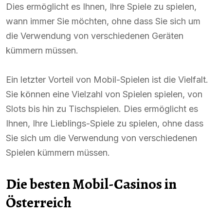
Dies ermöglicht es Ihnen, Ihre Spiele zu spielen,
wann immer Sie möchten, ohne dass Sie sich um
die Verwendung von verschiedenen Geräten
kümmern müssen.
Ein letzter Vorteil von Mobil-Spielen ist die Vielfalt.
Sie können eine Vielzahl von Spielen spielen, von
Slots bis hin zu Tischspielen. Dies ermöglicht es
Ihnen, Ihre Lieblings-Spiele zu spielen, ohne dass
Sie sich um die Verwendung von verschiedenen
Spielen kümmern müssen.
Die besten Mobil-Casinos in
Österreich