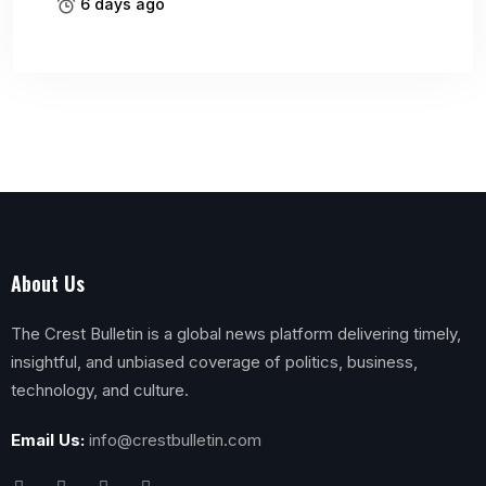
6 days ago
About Us
The Crest Bulletin is a global news platform delivering timely,
insightful, and unbiased coverage of politics, business,
technology, and culture.
Email Us:
info@crestbulletin.com