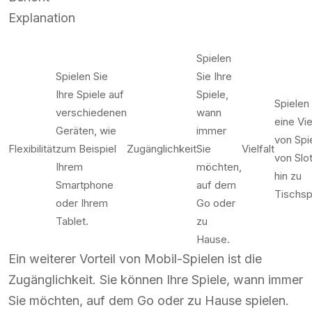
Explanation
Spielen
Spielen Sie
Sie Ihre
Ihre Spiele auf
Spiele,
Spielen
verschiedenen
wann
eine Vie
Geräten, wie
immer
von Spi
Flexibilität
zum Beispiel
Zugänglichkeit
Sie
Vielfalt
von Slot
Ihrem
möchten,
hin zu
Smartphone
auf dem
Tischsp
oder Ihrem
Go oder
Tablet.
zu
Hause.
Ein weiterer Vorteil von Mobil-Spielen ist die
Zugänglichkeit. Sie können Ihre Spiele, wann immer
Sie möchten, auf dem Go oder zu Hause spielen.