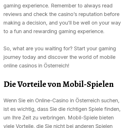
gaming experience. Remember to always read
reviews and check the casino’s reputation before
making a decision, and you’ll be well on your way
to a fun and rewarding gaming experience.
So, what are you waiting for? Start your gaming
journey today and discover the world of mobile
online casinos in Österreich!
Die Vorteile von Mobil-Spielen
Wenn Sie ein Online-Casino in Österreich suchen,
ist es wichtig, dass Sie die richtigen Spiele finden,
um Ihre Zeit zu verbringen. Mobil-Spiele bieten
viele Vorteile, die Sie nicht bei anderen Spielen