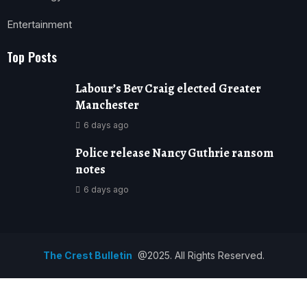
Entertainment
Top Posts
Labour’s Bev Craig elected Greater
Manchester
6 days ago
Police release Nancy Guthrie ransom
notes
6 days ago
The Crest Bulletin
@2025. All Rights Reserved.