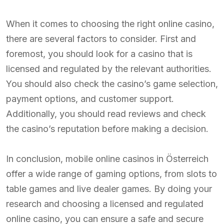
When it comes to choosing the right online casino,
there are several factors to consider. First and
foremost, you should look for a casino that is
licensed and regulated by the relevant authorities.
You should also check the casino’s game selection,
payment options, and customer support.
Additionally, you should read reviews and check
the casino’s reputation before making a decision.
In conclusion, mobile online casinos in Österreich
offer a wide range of gaming options, from slots to
table games and live dealer games. By doing your
research and choosing a licensed and regulated
online casino, you can ensure a safe and secure