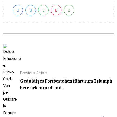
Previous Article
Geduldiges Fortbestehen führt zum Triumph
bei chickenroad und...