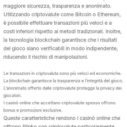
maggiore sicurezza, trasparenza e anonimato.
Utilizzando criptovalute come Bitcoin o Ethereum,
è possibile effettuare transazioni più veloci e a
costi inferiori rispetto ai metodi tradizionali. Inoltre,
la tecnologia blockchain garantisce che i risultati
del gioco siano verificabili in modo indipendente,
riducendo il rischio di manipolazioni.
Le transazioni in criptovaluta sono più veloci ed economiche.
La blockchain garantisce la trasparenza e l’integrità del gioco.
L’anonimato offerto dalle criptovalute protegge la privacy dei
giocatori.
I casinò online che accettano criptovalute spesso offrono
bonus e promozioni esclusive.
Queste caratteristiche rendono i casinò online che
offrono Plinko con criptovalute particolarmente