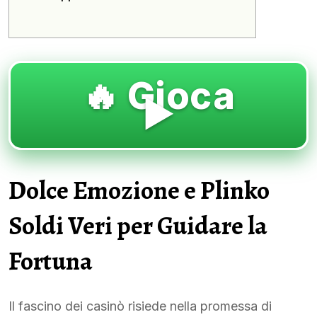
🔥 Gioca
▶️
Dolce Emozione e Plinko
Soldi Veri per Guidare la
Fortuna
Il fascino dei casinò risiede nella promessa di