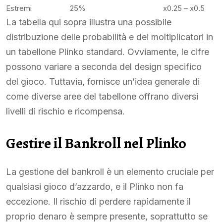
Estremi
25%
x0.25 – x0.5
La tabella qui sopra illustra una possibile
distribuzione delle probabilità e dei moltiplicatori in
un tabellone Plinko standard. Ovviamente, le cifre
possono variare a seconda del design specifico
del gioco. Tuttavia, fornisce un’idea generale di
come diverse aree del tabellone offrano diversi
livelli di rischio e ricompensa.
Gestire il Bankroll nel Plinko
La gestione del bankroll è un elemento cruciale per
qualsiasi gioco d’azzardo, e il Plinko non fa
eccezione. Il rischio di perdere rapidamente il
proprio denaro è sempre presente, soprattutto se