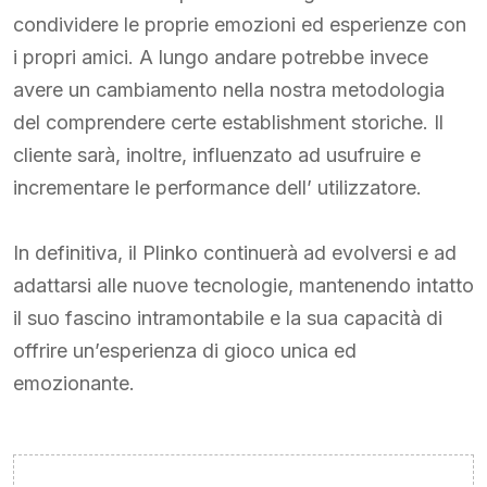
condividere le proprie emozioni ed esperienze con
i propri amici. A lungo andare potrebbe invece
avere un cambiamento nella nostra metodologia
del comprendere certe establishment storiche. Il
cliente sarà, inoltre, influenzato ad usufruire e
incrementare le performance dell’ utilizzatore.
In definitiva, il Plinko continuerà ad evolversi e ad
adattarsi alle nuove tecnologie, mantenendo intatto
il suo fascino intramontabile e la sua capacità di
offrire un’esperienza di gioco unica ed
emozionante.