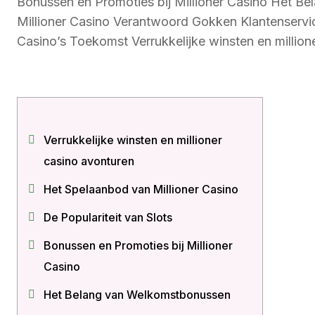
Bonussen en Promoties bij Millioner Casino Het B
Millioner Casino Verantwoord Gokken Klantenservi
Casino’s Toekomst Verrukkelijke winsten en million
Verrukkelijke winsten en millioner
casino avonturen
Het Spelaanbod van Millioner Casino
De Populariteit van Slots
Bonussen en Promoties bij Millioner
Casino
Het Belang van Welkomstbonussen