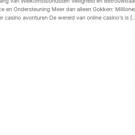
elang van Welkomstbonussen Veiligheid en Betrouwbaa
ce en Ondersteuning Meer dan alleen Gokken: Millione
er casino avonturen De wereld van online casino’s is [