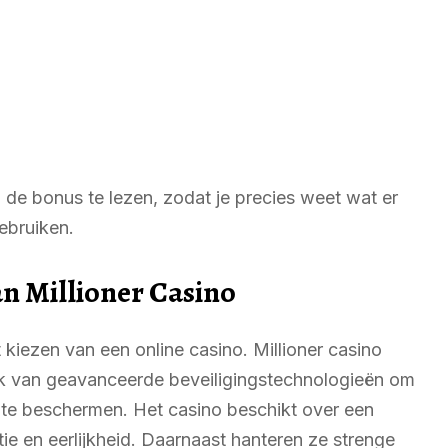
de bonus te lezen, zodat je precies weet wat er
gebruiken.
n Millioner Casino
t kiezen van een online casino. Millioner casino
k van geavanceerde beveiligingstechnologieën om
s te beschermen. Het casino beschikt over een
tie en eerlijkheid. Daarnaast hanteren ze strenge