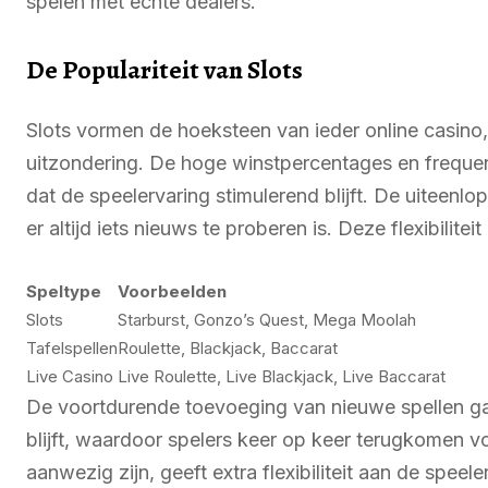
spelen met echte dealers.
De Populariteit van Slots
Slots vormen de hoeksteen van ieder online casino,
uitzondering. De hoge winstpercentages en frequent
dat de speelervaring stimulerend blijft. De uiteen
er altijd iets nieuws te proberen is. Deze flexibilite
Speltype
Voorbeelden
Slots
Starburst, Gonzo’s Quest, Mega Moolah
Tafelspellen
Roulette, Blackjack, Baccarat
Live Casino
Live Roulette, Live Blackjack, Live Baccarat
De voortdurende toevoeging van nieuwe spellen gar
blijft, waardoor spelers keer op keer terugkomen vo
aanwezig zijn, geeft extra flexibiliteit aan de speele