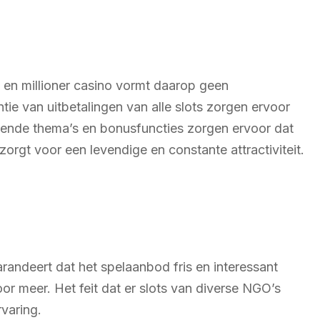
 en millioner casino vormt daarop geen
ie van uitbetalingen van alle slots zorgen ervoor
lopende thema’s en bonusfuncties zorgen ervoor dat
it zorgt voor een levendige en constante attractiviteit.
andeert dat het spelaanbod fris en interessant
or meer. Het feit dat er slots van diverse NGO’s
rvaring.