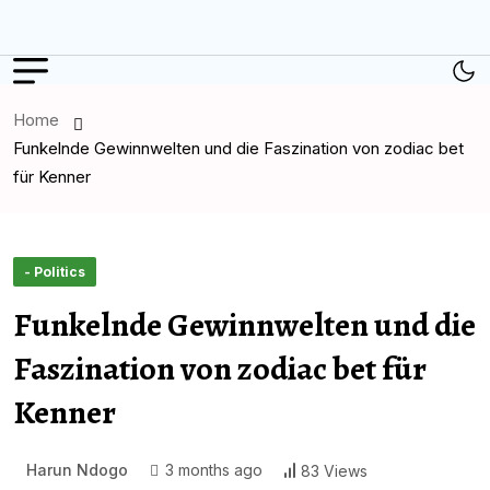
Home
Funkelnde Gewinnwelten und die Faszination von zodiac bet
für Kenner
- Politics
Funkelnde Gewinnwelten und die
Faszination von zodiac bet für
Kenner
Harun Ndogo
3 months ago
83 Views