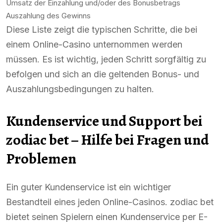
Umsatz der Einzahlung und/oder des Bonusbetrags
Auszahlung des Gewinns
Diese Liste zeigt die typischen Schritte, die bei
einem Online-Casino unternommen werden
müssen. Es ist wichtig, jeden Schritt sorgfältig zu
befolgen und sich an die geltenden Bonus- und
Auszahlungsbedingungen zu halten.
Kundenservice und Support bei
zodiac bet – Hilfe bei Fragen und
Problemen
Ein guter Kundenservice ist ein wichtiger
Bestandteil eines jeden Online-Casinos. zodiac bet
bietet seinen Spielern einen Kundenservice per E-