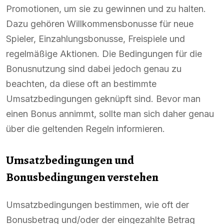
Promotionen, um sie zu gewinnen und zu halten.
Dazu gehören Willkommensbonusse für neue
Spieler, Einzahlungsbonusse, Freispiele und
regelmäßige Aktionen. Die Bedingungen für die
Bonusnutzung sind dabei jedoch genau zu
beachten, da diese oft an bestimmte
Umsatzbedingungen geknüpft sind. Bevor man
einen Bonus annimmt, sollte man sich daher genau
über die geltenden Regeln informieren.
Umsatzbedingungen und
Bonusbedingungen verstehen
Umsatzbedingungen bestimmen, wie oft der
Bonusbetrag und/oder der eingezahlte Betrag