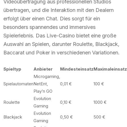
Videoübertragung aus professionellen Studios
übertragen, und die Interaktion mit den Dealern
erfolgt über einen Chat. Dies sorgt für ein
besonders spannendes und immersives
Spielerlebnis. Das Live-Casino bietet eine große
Auswahl an Spielen, darunter Roulette, Blackjack,
Baccarat und Poker in verschiedenen Variationen.
Spieltyp
Anbieter
Mindesteinsatz
Maximaleinsatz
Microgaming,
Spielautomaten
NetEnt,
0,01 €
100 €
Play’n GO
Evolution
Roulette
0,10 €
1000 €
Gaming
Evolution
Blackjack
0,50 €
500 €
Gaming