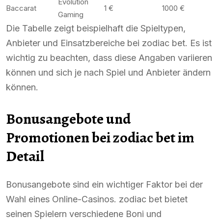
Evolution
Baccarat
1 €
1000 €
Gaming
Die Tabelle zeigt beispielhaft die Spieltypen,
Anbieter und Einsatzbereiche bei zodiac bet. Es ist
wichtig zu beachten, dass diese Angaben variieren
können und sich je nach Spiel und Anbieter ändern
können.
Bonusangebote und
Promotionen bei zodiac bet im
Detail
Bonusangebote sind ein wichtiger Faktor bei der
Wahl eines Online-Casinos. zodiac bet bietet
seinen Spielern verschiedene Boni und