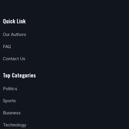
Quick Link
Our Authors
FAQ
Contact Us
Top Categories
Politics
Sports
Business
Technology