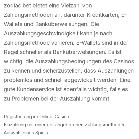
zodiac bet bietet eine Vielzahl von
Zahlungsmethoden an, darunter Kreditkarten, E-
Wallets und Banküberweisungen. Die
Auszahlungsgeschwindigkeit kann je nach
Zahlungsmethode variieren. E-Wallets sind in der
Regel schneller als Banküberweisungen. Es ist
wichtig, die Auszahlungsbedingungen des Casinos
zu kennen und sicherzustellen, dass Auszahlungen
problemlos und schnell abgewickelt werden. Eine
gute Kundenservice ist ebenfalls wichtig, falls es
zu Problemen bei der Auszahlung kommt.
Registrierung im Online-Casino
Einzahlung mit einer der angebotenen Zahlungsmethoden
Auswahl eines Spiels