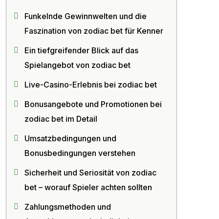
Funkelnde Gewinnwelten und die
Faszination von zodiac bet für Kenner
Ein tiefgreifender Blick auf das
Spielangebot von zodiac bet
Live-Casino-Erlebnis bei zodiac bet
Bonusangebote und Promotionen bei
zodiac bet im Detail
Umsatzbedingungen und
Bonusbedingungen verstehen
Sicherheit und Seriosität von zodiac
bet – worauf Spieler achten sollten
Zahlungsmethoden und