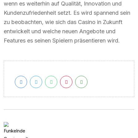
wenn es weiterhin auf Qualität, Innovation und
Kundenzufriedenheit setzt. Es wird spannend sein
zu beobachten, wie sich das Casino in Zukunft
entwickelt und welche neuen Angebote und
Features es seinen Spielern präsentieren wird.