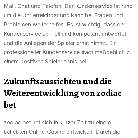
Mail, Chat und Telefon. Der Kundenservice ist rund
um die Uhr erreichbar und kann bei Fragen und
Problemen weiterhelfen. Es ist wichtig, dass der
Kundenservice schnell und kompetent antwortet
und die Anliegen der Spieler ernst nimmt. Ein
professioneller Kundenservice trägt maßgeblich zu
einem positiven Spielerlebnis bei.
Zukunftsaussichten und die
Weiterentwicklung von zodiac
bet
zodiac bet hat sich in kurzer Zeit zu einem
beliebten Online-Casino entwickelt. Durch die