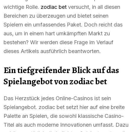
wichtige Rolle.
zodiac bet
versucht, in all diesen
Bereichen zu überzeugen und bietet seinen
Spielern ein umfassendes Paket. Doch reicht das
aus, um in einem hart umkämpften Markt zu
bestehen? Wir werden diese Frage im Verlauf
dieses Artikels ausführlich beantworten.
Ein tiefgreifender Blick auf das
Spielangebot von zodiac bet
Das Herzstück jedes Online-Casinos ist sein
Spielangebot. zodiac bet setzt hier auf eine breite
Palette an Spielen, die sowohl klassische Casino-
Titel als auch moderne Innovationen umfasst. Dazu