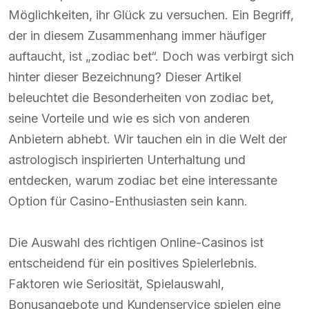
Möglichkeiten, ihr Glück zu versuchen. Ein Begriff,
der in diesem Zusammenhang immer häufiger
auftaucht, ist „zodiac bet“. Doch was verbirgt sich
hinter dieser Bezeichnung? Dieser Artikel
beleuchtet die Besonderheiten von zodiac bet,
seine Vorteile und wie es sich von anderen
Anbietern abhebt. Wir tauchen ein in die Welt der
astrologisch inspirierten Unterhaltung und
entdecken, warum zodiac bet eine interessante
Option für Casino-Enthusiasten sein kann.
Die Auswahl des richtigen Online-Casinos ist
entscheidend für ein positives Spielerlebnis.
Faktoren wie Seriosität, Spielauswahl,
Bonusangebote und Kundenservice spielen eine