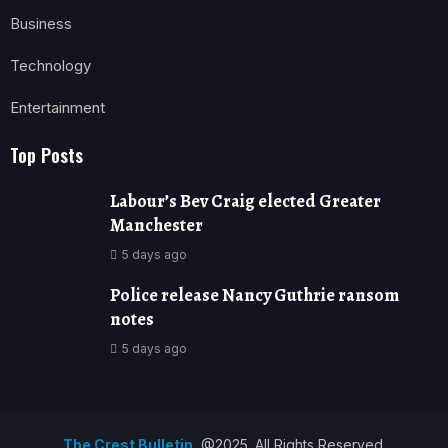
Business
Technology
Entertainment
Top Posts
Labour’s Bev Craig elected Greater
Manchester
5 days ago
Police release Nancy Guthrie ransom
notes
5 days ago
The Crest Bulletin
@2025. All Rights Reserved.