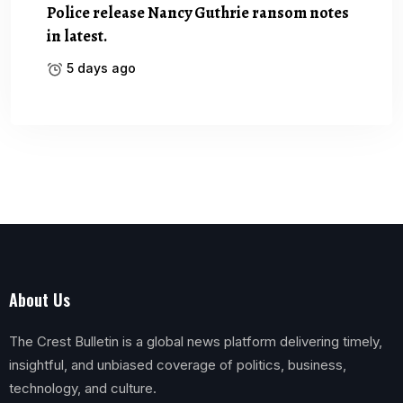
Police release Nancy Guthrie ransom notes
in latest.
5 days ago
About Us
The Crest Bulletin is a global news platform delivering timely,
insightful, and unbiased coverage of politics, business,
technology, and culture.