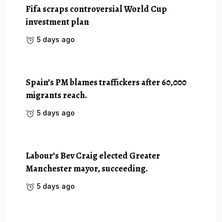
Fifa scraps controversial World Cup
investment plan
5 days ago
Spain’s PM blames traffickers after 60,000
migrants reach.
5 days ago
Labour’s Bev Craig elected Greater
Manchester mayor, succeeding.
5 days ago