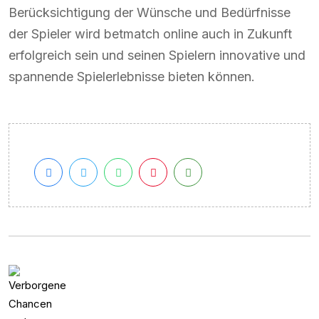
Berücksichtigung der Wünsche und Bedürfnisse
der Spieler wird betmatch online auch in Zukunft
erfolgreich sein und seinen Spielern innovative und
spannende Spielerlebnisse bieten können.