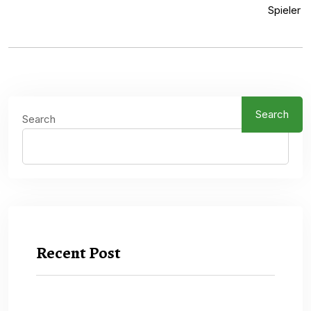
Search
Search
Recent Post