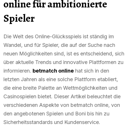
online für ambitionierte
Spieler
Die Welt des Online-Glücksspiels ist ständig im
Wandel, und für Spieler, die auf der Suche nach
neuen Möglichkeiten sind, ist es entscheidend, sich
über aktuelle Trends und innovative Plattformen zu
informieren.
betmatch online
hat sich in den
letzten Jahren als eine solche Plattform etabliert,
die eine breite Palette an Wettmöglichkeiten und
Casinospielen bietet. Dieser Artikel beleuchtet die
verschiedenen Aspekte von betmatch online, von
den angebotenen Spielen und Boni bis hin zu
Sicherheitsstandards und Kundenservice.