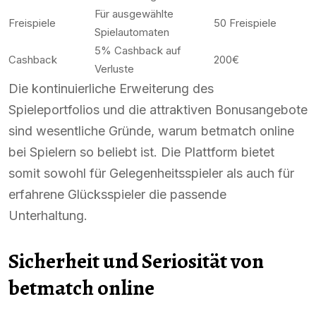
Für ausgewählte
Freispiele
50 Freispiele
Spielautomaten
5% Cashback auf
Cashback
200€
Verluste
Die kontinuierliche Erweiterung des
Spieleportfolios und die attraktiven Bonusangebote
sind wesentliche Gründe, warum betmatch online
bei Spielern so beliebt ist. Die Plattform bietet
somit sowohl für Gelegenheitsspieler als auch für
erfahrene Glücksspieler die passende
Unterhaltung.
Sicherheit und Seriosität von
betmatch online