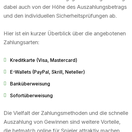
dabei auch von der Höhe des Auszahlungsbetrags
und den individuellen Sicherheitsprüfungen ab.
Hier ist ein kurzer Überblick über die angebotenen
Zahlungsarten:
Kreditkarte (Visa, Mastercard)
E-Wallets (PayPal, Skrill, Neteller)
Banküberweisung
Sofortüberweisung
Die Vielfalt der Zahlungsmethoden und die schnelle
Auszahlung von Gewinnen sind weitere Vorteile,
die betmatch online für Spieler attraktiv machen.